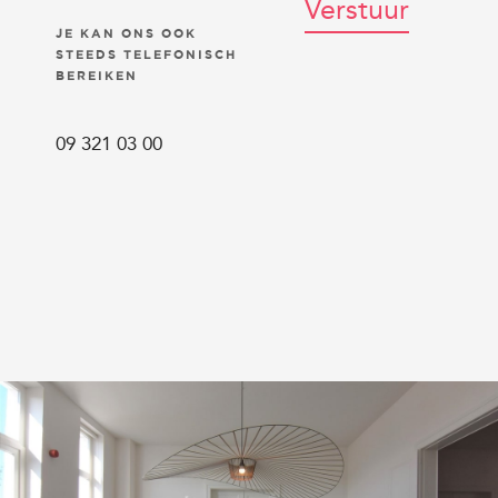
JE KAN ONS OOK
Ik heb interesse in
STEEDS TELEFONISCH
Kantoor 8
van
23
BEREIKEN
vierkante meter
/
. Ik
zou graag via mail
een afspraak
09 321 03 00
vastleggen.