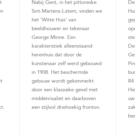
t
Nabij Gent, in het pittoreske
De
en
Sint-Martens-Latem, vinden we
Hu
het ‘Witte Huis’ van
ge
beeldhouwer en tekenaar
op
George Minne. Een
st
karakteristiek alleenstaand
De 
herenhuis dat door de
Gen
kunstenaar zelf werd gebouwd
Pin
in 1908. Het beschermde
bu
it
gebouw wordt gekenmerkt
R4 
door een klassieke gevel met
Hi
middenrisaliet en daarboven
uw
kt.
een stijlvol driehoekig fronton.
za
ber