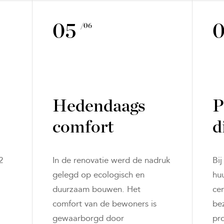
05
/06
Hedendaags
P
comfort
d
2
In de renovatie werd de nadruk
Bi
gelegd op ecologisch en
hu
duurzaam bouwen. Het
ce
comfort van de bewoners is
be
gewaarborgd door
pr