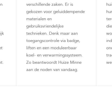
en
verschillende zaken. Er is
hui
gekozen voor geluiddempende
hu
materialen en
ter
gebruiksvriendelijke
die
ijk
technieken. Denk maar aan
wo
toegangscontrole via badge,
in
et
liften en een moduleerbaar
on
koel- en verwarmingssysteem.
tr
ht.
Zo beantwoordt Huize Minne
we
aan de noden van vandaag.