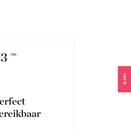
03
/06
INFO
erfect
ereikbaar