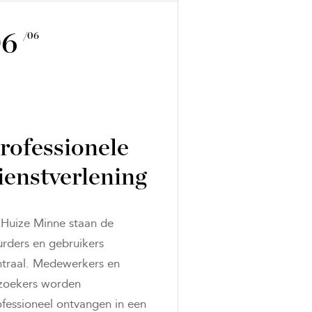
06
/06
rofessionele
ienstverlening
j Huize Minne staan de
urders en gebruikers
ntraal. Medewerkers en
zoekers worden
ofessioneel ontvangen in een